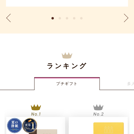
ランキング
多
プチギフト