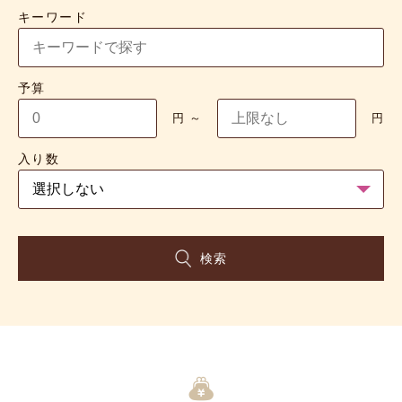
キーワード
【工場直送】フィナンシェ･マドレ
フィナンシェ 8個入
予算
ーヌ詰合せ 2種8個入
￥1,350（税込）
円 ～
円
￥1,485（税込）
(税抜 ￥1,250)
(税抜 ￥1,375)
入り数
検索