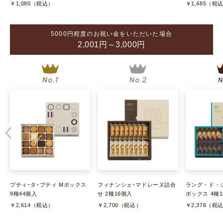
￥1,080（税込）
￥1,485（税
5000円程度のお祝い金をいただいた場合
2,001円～3,000円
プティ･タ･プティ Mボックス
フィナンシェ･マドレーヌ詰合
ラング・ド・シ
9種44個入
せ 2種16個入
ボックス 4種
￥2,614（税込）
￥2,700（税込）
￥2,376（税