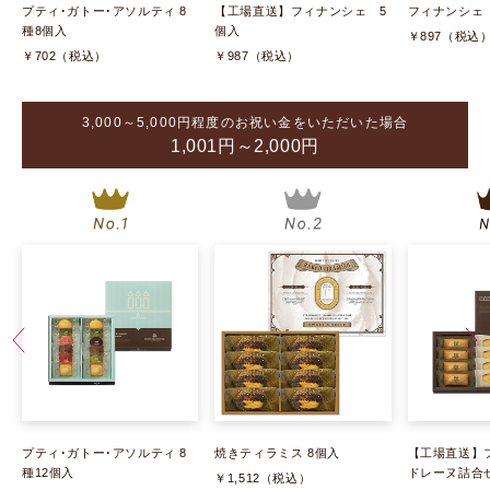
(税抜 ￥1,250)
プティ･ガトー･アソルティ 8
【工場直送】フィナンシェ 5
フィナンシェ
種8個入
個入
￥897（税込
￥702（税込）
￥987（税込）
3,000～5,000円程度のお祝い金をいただいた場合
1,001円～2,000円
プティ･ガトー･アソルティ 8
焼きティラミス 8個入
【工場直送】
種12個入
ドレーヌ詰合せ
￥1,512（税込）