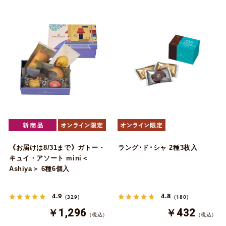
《お届けは8/31まで》ガトー・
ラング･ド･シャ 2種3枚入
キュイ・アソート mini＜
Ashiya＞ 6種6個入
4.9
4.8
（329）
（180）
￥1,296
￥432
（税込）
（税込）