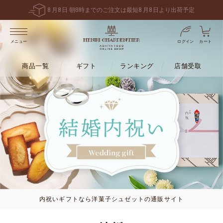
6,480
円
送料無料！
税込
以上で
※一部地域・商品は除く
ログイン
カート
メニュー
商品一覧
ギフト
ランキング
店舗受取
内祝いギフトなら洋菓子シュゼットの通販サイト