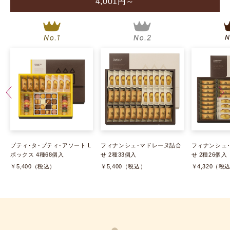
4,001円～
プティ･タ･プティ･アソート L
フィナンシェ･マドレーヌ詰合
フィナンシェ
ボックス 4種68個入
せ 2種33個入
せ 2種26個入
￥5,400（税込）
￥5,400（税込）
￥4,320（税