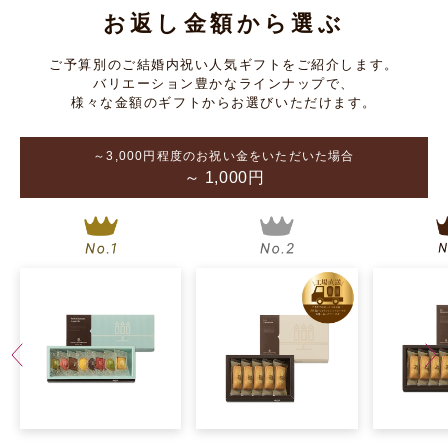
フィナンシェ 2個入
《お届けは8/31まで》ガトー・キ
お返し金額から選ぶ
ュイ・アソート mini＜Ashiya＞ 6
￥399（税込）
種6個入
(税抜 ￥370)
ご予算別のご結婚内祝い人気ギフトをご紹介します。
￥1,296（税込）
バリエーション豊かなラインナップで、
(税抜 ￥1,200)
様々な金額のギフトからお選びいただけます。
～3,000円程度のお祝い金をいただいた場合
～ 1,000円
えびすフィナンシェ 6個入
フィナンシェ 8個入＜金塊パッケ
ージ＞
￥1,404（税込）
￥1,350（税込）
(税抜 ￥1,300)