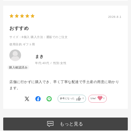
2026.8.1
おすすめ
サイズ：8個入
購入方法：通販でのご注文
使用目的
:ギフト用
まき
年代:
40代
性別:
女性
店舗に行かずに購入でき、早く丁寧な配達で手土産の用意に助かり
ます。
参考になった
0
Like!
0
もっと見る