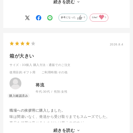
とってもふわふわしっとりで美味しくいただきました。
続きを読む
家族にも好評でしたのでまたリピートを考えております。
参考になった
0
Like!
0
2026.8.4
箱が大きい
サイズ：33個入
購入方法：通販でのご注文
使用目的
:ギフト用
ご利用時期
:その他
将流
年代:
30代
性別:
女性
職場への挨拶用に購入しました。
味は間違いなく、発送から受け取りまでもスムーズでした。
商品を綺麗に見せるためだとは思うのですが、
箱がとても大きくて持ち運びが若干大変だったので星4つとさせてい
続きを読む