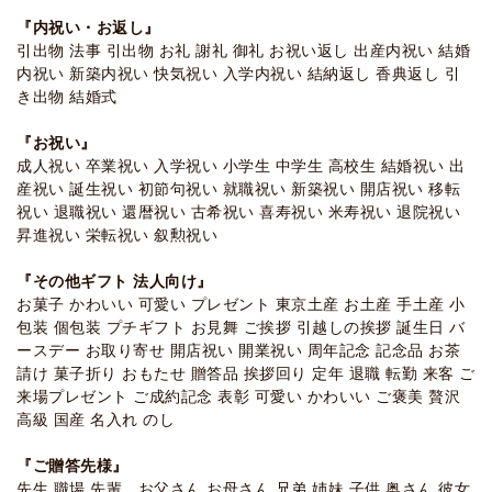
『内祝い・お返し』
引出物 法事 引出物 お礼 謝礼 御礼 お祝い返し 出産内祝い 結婚
内祝い 新築内祝い 快気祝い 入学内祝い 結納返し 香典返し 引
き出物 結婚式
『お祝い』
成人祝い 卒業祝い 入学祝い 小学生 中学生 高校生 結婚祝い 出
産祝い 誕生祝い 初節句祝い 就職祝い 新築祝い 開店祝い 移転
祝い 退職祝い 還暦祝い 古希祝い 喜寿祝い 米寿祝い 退院祝い
昇進祝い 栄転祝い 叙勲祝い
『その他ギフト 法人向け』
お菓子 かわいい 可愛い プレゼント 東京土産 お土産 手土産 小
包装 個包装 プチギフト お見舞 ご挨拶 引越しの挨拶 誕生日 バ
ースデー お取り寄せ 開店祝い 開業祝い 周年記念 記念品 お茶
請け 菓子折り おもたせ 贈答品 挨拶回り 定年 退職 転勤 来客 ご
来場プレゼント ご成約記念 表彰 可愛い かわいい ご褒美 贅沢
高級 国産 名入れ のし
『ご贈答先様』
先生 職場 先輩、お父さん お母さん 兄弟 姉妹 子供 奥さん 彼女