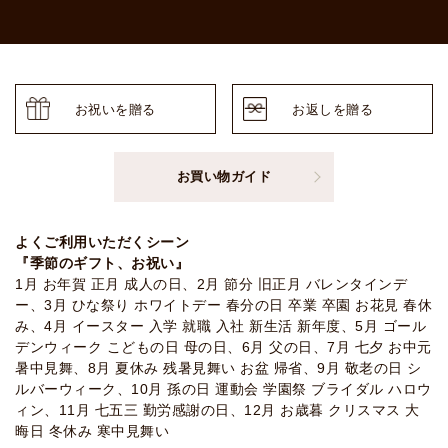
お祝いを贈る
お返しを贈る
お買い物ガイド
よくご利用いただくシーン
『季節のギフト、お祝い』
1月 お年賀 正月 成人の日、2月 節分 旧正月 バレンタインデ
ー、3月 ひな祭り ホワイトデー 春分の日 卒業 卒園 お花見 春休
み、4月 イースター 入学 就職 入社 新生活 新年度、5月 ゴール
デンウィーク こどもの日 母の日、6月 父の日、7月 七夕 お中元
暑中見舞、8月 夏休み 残暑見舞い お盆 帰省、9月 敬老の日 シ
ルバーウィーク、10月 孫の日 運動会 学園祭 ブライダル ハロウ
ィン、11月 七五三 勤労感謝の日、12月 お歳暮 クリスマス 大
晦日 冬休み 寒中見舞い