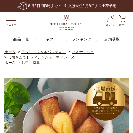
8
月
8
日 朝8時までのご注文は最短
8
月
8
日より出荷予定
ログイン
カート
メニュー
商品一覧
ギフト
ランキング
店舗受取
ホーム
>
アンリ・シャルパンティエ
>
フィナンシェ
>
【焼きたて】フィナンシェ・マドレーヌ
ホーム
>
お中元特集