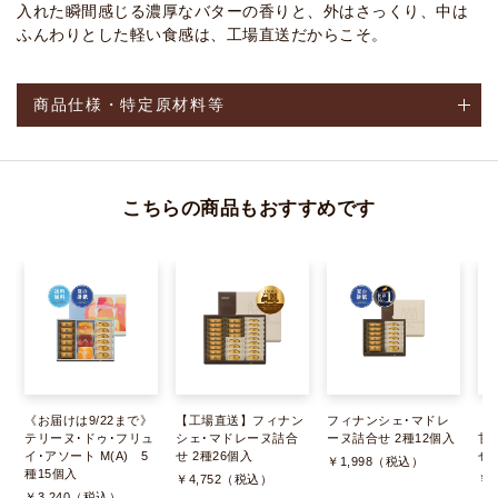
入れた瞬間感じる濃厚なバターの香りと、外はさっくり、中は
ふんわりとした軽い食感は、工場直送だからこそ。
商品仕様・特定原材料等
こちらの商品もおすすめです
《お届けは9/22まで》
【工場直送】フィナン
フィナンシェ･マドレ
《
テリーヌ･ドゥ･フリュ
シェ･マドレーヌ詰合
ーヌ詰合せ 2種12個入
甘
イ･アソート M(A) 5
せ 2種26個入
せ 
￥1,998（税込）
種15個入
￥4,752（税込）
￥2
￥3,240（税込）