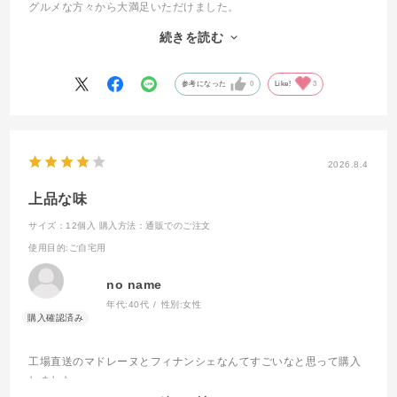
グルメな方々から大満足いただけました。
続きを読む
フィナンシェは、縁起のよい贈り物であること、
アンリ・シャルパンティエが販売しているフィナンシェは、売上数
がギネス記録であるであることもお話できて大変盛り上がりまし
参考になった
0
Like!
3
た。
価格、味、品質すべてにおいてバランスが取れていると感じまし
た。
日本が誇る素晴らしいブランドの一つであることは間違いないで
2026.8.4
す。
上品な味
これからも利用させていただきます。
サイズ：12個入
購入方法：通販でのご注文
使用目的
:ご自宅用
no name
年代:
40代
性別:
女性
工場直送のマドレーヌとフィナンシェなんてすごいなと思って購入
しました。