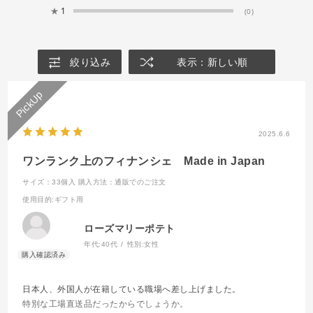
★
1
(0)
絞り込み
表示：新しい順
2025.6.6
ワンランク上のフィナンシェ Made in Japan
サイズ：33個入
購入方法：通販でのご注文
使用目的
:ギフト用
ローズマリーポテト
年代:
40代
性別:
女性
日本人、外国人が在籍している職場へ差し上げました。
特別な工場直送品だったからでしょうか。