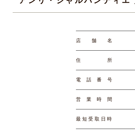
アンリ・シャルパンティエ
店
舗
名
住
所
電
話
番
号
営
業
時
間
最
短
受
取
日
時