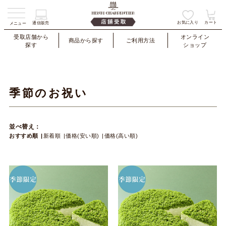
お気に入り
カート
通信販売
メニュー
受取店舗から
オンライン
商品から探す
ご利用方法
探す
ショップ
季節のお祝い
並べ替え：
おすすめ順
新着順
価格(安い順)
価格(高い順)