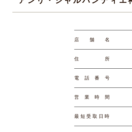
アンリ・シャルパンティエ
店
舗
名
住
所
電
話
番
号
営
業
時
間
最
短
受
取
日
時