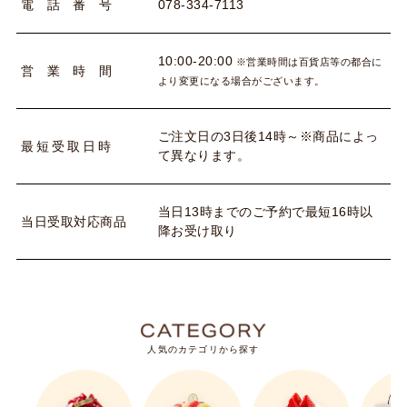
078-334-7113
電
話
番
号
10:00-20:00
※営業時間は百貨店等の都合に
営
業
時
間
より変更になる場合がございます。
ご注文日の3日後14時～※商品によっ
最
短
受
取
日
時
て異なります。
当日13時までのご予約で最短16時以
当
日
受
取
対
応
商
品
降お受け取り
人気のカテゴリから探す