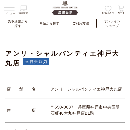
お気に入り
カート
通信販売
メニュー
受取店舗から
オンライン
商品から探す
ご利用方法
探す
ショップ
アンリ・シャルパンティエ神戸大
丸店
当日受取
アンリ・シャルパンティエ神戸大丸店
店
舗
名
〒650-0037 兵庫県神戸市中央区明
住
所
石町40大丸神戸店B1階