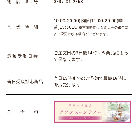
0797-31-2753
電
話
番
号
10:00-20:00(物販)11:00-20:00(喫
茶)19:30LO
営
業
時
間
※営業時間は百貨店等の都合に
より変更になる場合がございます。
ご注文日の3日後14時～※商品によっ
最
短
受
取
日
時
て異なります。
当日13時までのご予約で最短16時以
当
日
受
取
対
応
商
品
降お受け取り
ご
予
約