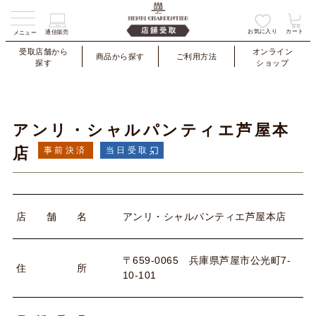
お気に入り
カート
通信販売
メニュー
受取店舗から
オンライン
商品から探す
ご利用方法
探す
ショップ
アンリ・シャルパンティエ芦屋本
店
事前決済
当日受取
アンリ・シャルパンティエ芦屋本店
店
舗
名
〒659-0065 兵庫県芦屋市公光町7-
住
所
10-101