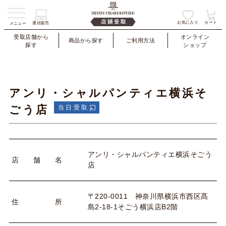
お気に入り
カート
通信販売
メニュー
受取店舗から
オンライン
商品から探す
ご利用方法
探す
ショップ
アンリ・シャルパンティエ横浜そ
ごう店
当日受取
アンリ・シャルパンティエ横浜そごう
店
舗
名
店
〒220-0011 神奈川県横浜市西区髙
住
所
島2-18-1そごう横浜店B2階