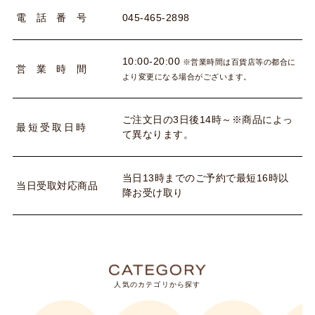
045-465-2898
電
話
番
号
10:00-20:00
※営業時間は百貨店等の都合に
営
業
時
間
より変更になる場合がございます。
ご注文日の3日後14時～※商品によっ
最
短
受
取
日
時
て異なります。
当日13時までのご予約で最短16時以
当
日
受
取
対
応
商
品
降お受け取り
人気のカテゴリから探す