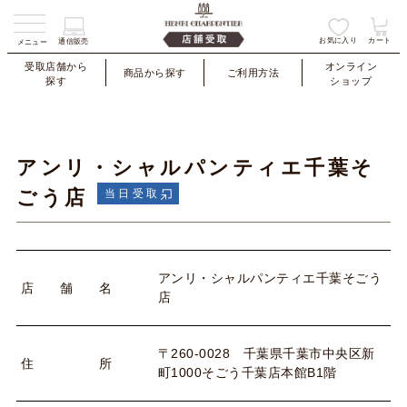
お気に入り
カート
通信販売
メニュー
受取店舗から
オンライン
商品から探す
ご利用方法
探す
ショップ
アンリ・シャルパンティエ千葉そ
ごう店
当日受取
アンリ・シャルパンティエ千葉そごう
店
舗
名
店
〒260-0028 千葉県千葉市中央区新
住
所
町1000そごう千葉店本館B1階