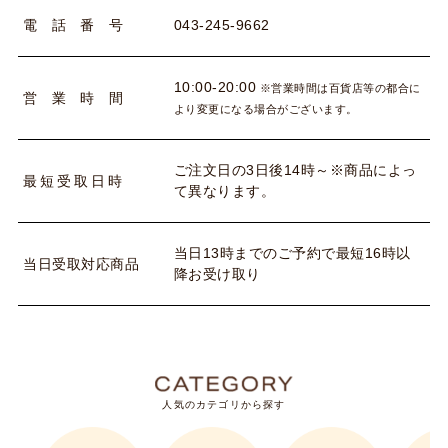
043-245-9662
電
話
番
号
10:00-20:00
※営業時間は百貨店等の都合に
営
業
時
間
より変更になる場合がございます。
ご注文日の3日後14時～※商品によっ
最
短
受
取
日
時
て異なります。
当日13時までのご予約で最短16時以
当
日
受
取
対
応
商
品
降お受け取り
人気のカテゴリから探す