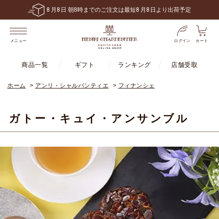
8
月
8
日 朝8時までのご注文は最短
8
月
8
日より出荷予定
ログイン
カート
メニュー
商品一覧
ギフト
ランキング
店舗受取
ホーム
>
アンリ・シャルパンティエ
>
フィナンシェ
ガトー・キュイ・アンサンブル