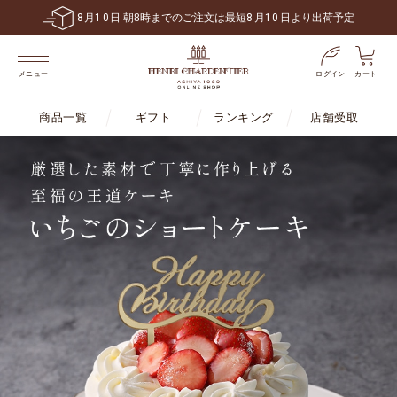
8
月
10
日 朝8時までのご注文は最短
8
月
10
日より出荷予定
ログイン
カート
メニュー
商品一覧
ギフト
ランキング
店舗受取