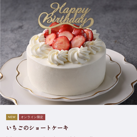
ル。アンリ・シャルパンティエのシェフたちも、そんな
特等席で日頃ご愛顧いただいている大切なお客様をおも
てなししたいと思い、今回オンラインショップに「シェ
フズカウンター」をオープンいたしました。
香り、食感、そして演出。サロン・ド・テ発祥のシェフ
ならではのデセールの世界をそのままご自宅でお愉しみ
いただけるように、知恵と技を注ぎ込んだ至福のひと皿
をぜひご賞味ください。
NEW
オンライン限定
いちごのショートケーキ