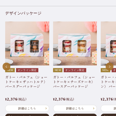
デザインパッケージ
NEW
オンライン限定
NEW
オンライン限定
NEW
オ
ガトー・パルフェ〈ショー
ガトー・パルフェ〈ショー
ガトー・
トケーキ×ザッハトルテ〉
トケーキ×チーズケーキ〉
トケーキ
バースデーパッケージ
バースデーパッケージ
ン〉 バ
(税込)
(税込)
(
2,376
2,376
2,376
¥
¥
¥
詳細はこちら
詳細はこちら