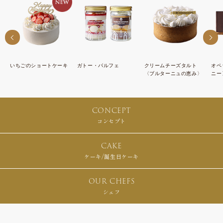
いちごのショートケーキ
ガトー・パルフェ
クリームチーズタルト
オペ
〈ブルターニュの恵み〉
ニー
CONCEPT
コンセプト
CAKE
ケーキ/誕生日ケーキ
OUR CHEFS
シェフ