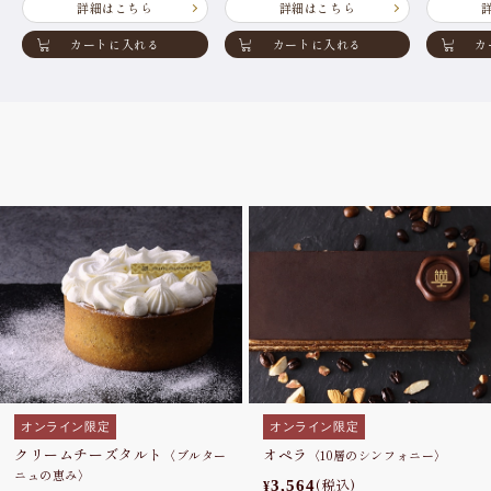
詳細はこちら
詳細はこちら
カートに入れる
カートに入れる
カ
オンライン限定
オンライン限定
クリームチーズタルト
オペラ
〈ブルター
〈10層のシンフォニー〉
ニュの恵み〉
(税込)
3,564
¥