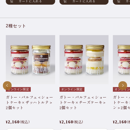
カートに入れる
カートに入れる
カ
2種セット
オンライン限定
オンライン限定
オンライ
ガトー・パルフェ＜ショー
ガトー・パルフェ＜ショー
ガトー・
トケーキ×ザッハトルテ＞
トケーキ×チーズケーキ＞
トケーキ
2個セット
2個セット
ン＞2個
(税込)
(税込)
(
2,160
2,160
2,160
¥
¥
¥