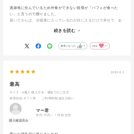
過疎地に住んでいるため外食ができない祖母が「パフェが食べた
い」と言うので贈りました。
届いてからは、冷蔵庫に入っているのが目に入るだけで幸せで、あ
まりのおいしさに一日に二つ食べてしまったそうです。
続きを読む
祖母の住んでいる地域はコンビニが一軒あるくらいで、テレビのワ
イドショーにうつるキラキラとしたおいしそうなデザートを食べる
ことはできません。そんな暮らしの中で、祖母がこのパフェでとび
参考になった
8
Like!
17
きり幸せそうにしていたのが本当に嬉しかったです。
素敵な商品を開発してくださりありがとうございます。
2026.8.1
最高
サイズ：4種入
購入方法：通販でのご注文
使用目的
:ギフト用
ご利用時期
:誕生日祝い
マー君
年代:
70代～
性別:
女性
孫にお誕生日に送りましたが