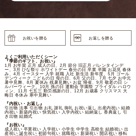
お祝いを贈る
お返しを贈る
よくご利用いただくシーン
『季節のギフト、お祝い』
1月 お年賀 正月 成人の日、2月 節分 旧正月 バレンタインデ
ー、3月 ひな祭り ホワイトデー 春分の日 卒業 卒園 お花見 春休
み、4月 イースター 入学 就職 入社 新生活 新年度、5月 ゴール
デンウィーク こどもの日 母の日、6月 父の日、7月 七夕 お中元
暑中見舞、8月 夏休み 残暑見舞い お盆 帰省、9月 敬老の日 シ
ルバーウィーク、10月 孫の日 運動会 学園祭 ブライダル ハロウ
ィン、11月 七五三 勤労感謝の日、12月 お歳暮 クリスマス 大
晦日 冬休み 寒中見舞い
『内祝い・お返し』
引出物 法事 引出物 お礼 謝礼 御礼 お祝い返し 出産内祝い 結婚
内祝い 新築内祝い 快気祝い 入学内祝い 結納返し 香典返し 引
き出物 結婚式
『お祝い』
成人祝い 卒業祝い 入学祝い 小学生 中学生 高校生 結婚祝い 出
産祝い 誕生祝い 初節句祝い 就職祝い 新築祝い 開店祝い 移転