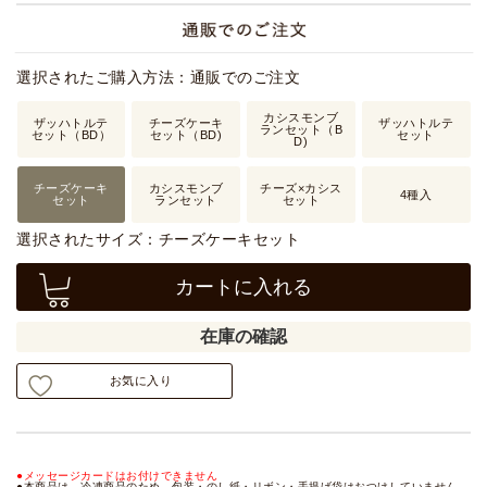
選択されたご購入方法：通販でのご注文
カシスモンブ
ザッハトルテ
チーズケーキ
ザッハトルテ
ランセット（B
セット（BD）
セット（BD)
セット
D)
チーズケーキ
カシスモンブ
チーズ×カシス
4種入
セット
ランセット
セット
選択されたサイズ：チーズケーキセット
カートに入れる
在庫の確認
お気に入り
●メッセージカードはお付けできません
●本商品は、冷凍商品のため、包装・のし紙・リボン・手提げ袋はおつけしていません。