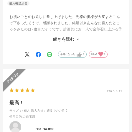
お祝いごとのお返しに差し上げました。先様の奥様が大変よろこん
で下さったそうで、感謝されました。結婚以来あんなに喜んだとこ
ろをみたのは2度目だそうです。計画的にお一人で全部召し上がる予
定とのこと。ご主人も、こんなに喜んでくれるならと、独り占めに
続きを読む
も目を細めているようすで、ほほ笑ましかったです。以前に別の方
にも差し上げ、喜んでいただきましたが、今回が一番でした。あり
がとうございました。
参考になった
7
Like!
9
2025.6.12
最高！
サイズ：4種入
購入方法：通販でのご注文
使用目的
:ご自宅用
no name