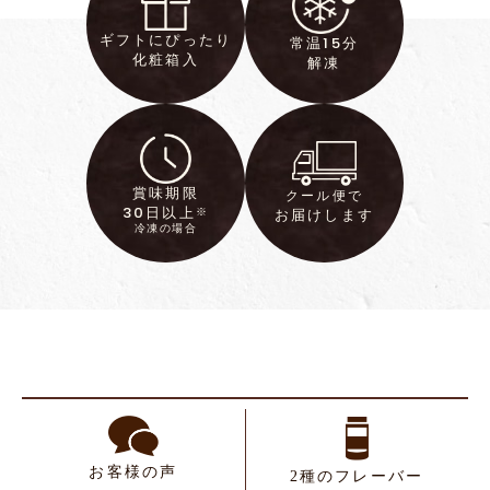
ギフトにぴったり
15
常温
分
化粧箱入
解凍
賞味期限
クール便で
30
日以上
※
お届けします
冷凍の場合
お客様の声
2種のフレーバー