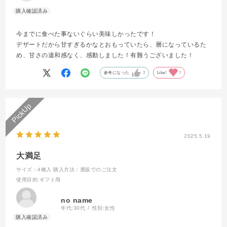
今までに食べた事ないぐらい美味しかったです！
デザートだから甘すぎるかなとおもっていたら、層になっているた
め、甘さの違和感なく、感動しました！有難うございました！
参考になった
3
Like!
7
2025.5.19
大満足
サイズ：4種入
購入方法：通販でのご注文
使用目的
:ギフト用
no name
年代:
30代
性別:
女性