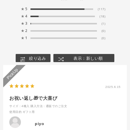
★
5
(117)
★
4
(18)
★
3
(1)
★
2
(0)
★
1
(0)
絞り込み
表示：新しい順
2025.6.15
お祝い返し🎁で大喜び
サイズ：4種入
購入方法：通販でのご注文
使用目的
:ギフト用
piyo