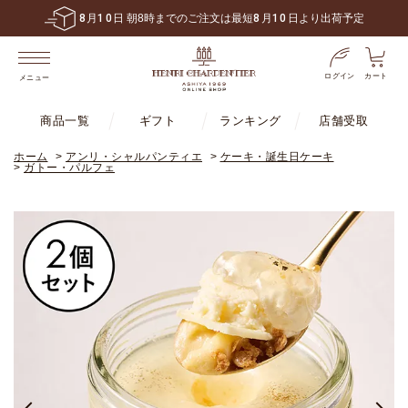
8
月
10
日 朝8時までのご注文は最短
8
月
10
日より出荷予定
ログイン
カート
メニュー
商品一覧
ギフト
ランキング
店舗受取
ホーム
>
アンリ・シャルパンティエ
>
ケーキ・誕生日ケーキ
>
ガトー・パルフェ