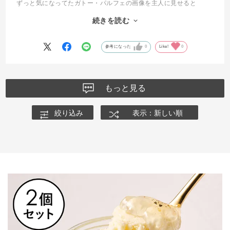
ずっと気になってたガトー・パルフェの画像を主人に見せると
「あ、これがいい！」と即答
続きを読む
こんなこと言うの初めてでびっくりしつつ
「わかった！パパのお誕生日これにするね」と注文しました。
いつになく、ソワソワしている主人
参考になった
0
Like!
0
還暦のお誕生日、ニコニコと美味しそうに食べる主人の姿に、家族
もしあわせいっぱいになりました。
一つ一つ丁寧に作られていて、感動しました。
もっと見る
絞り込み
表示：新しい順