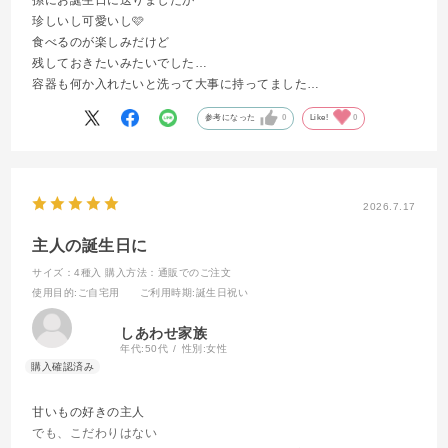
珍しいし可愛いし🩷
食べるのが楽しみだけど
残しておきたいみたいでした…
容器も何か入れたいと洗って大事に持ってました…
参考になった
0
Like!
0
2026.7.17
主人の誕生日に
サイズ：4種入
購入方法：通販でのご注文
使用目的
:ご自宅用
ご利用時期
:誕生日祝い
しあわせ家族
年代:
50代
性別:
女性
甘いもの好きの主人
でも、こだわりはない