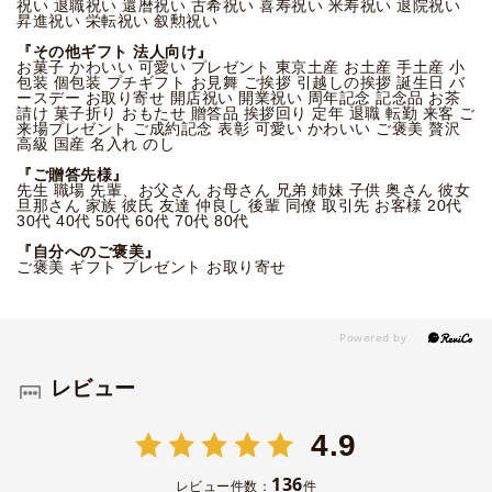
祝い 退職祝い 還暦祝い 古希祝い 喜寿祝い 米寿祝い 退院祝い
昇進祝い 栄転祝い 叙勲祝い
『その他ギフト 法人向け』
お菓子 かわいい 可愛い プレゼント 東京土産 お土産 手土産 小
包装 個包装 プチギフト お見舞 ご挨拶 引越しの挨拶 誕生日 バ
ースデー お取り寄せ 開店祝い 開業祝い 周年記念 記念品 お茶
請け 菓子折り おもたせ 贈答品 挨拶回り 定年 退職 転勤 来客 ご
来場プレゼント ご成約記念 表彰 可愛い かわいい ご褒美 贅沢
高級 国産 名入れ のし
『ご贈答先様』
先生 職場 先輩、お父さん お母さん 兄弟 姉妹 子供 奥さん 彼女
旦那さん 家族 彼氏 友達 仲良し 後輩 同僚 取引先 お客様 20代
30代 40代 50代 60代 70代 80代
『自分へのご褒美』
ご褒美 ギフト プレゼント お取り寄せ
レビュー
4.9
136
レビュー件数：
件