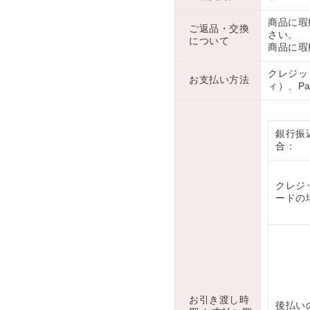
商品に瑕
ご返品・交換
さい。
について
商品に瑕
クレジッ
お支払い方法
ィ）、Pa
銀行振
合：
クレジ
ードの
お引き渡し時
後払い