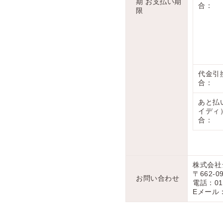
期 お支払い期
合：
限
代金引
合：
あと払
イディ
合：
株式会社
〒662-0
お問い合わせ
電話：012
Eメール：w