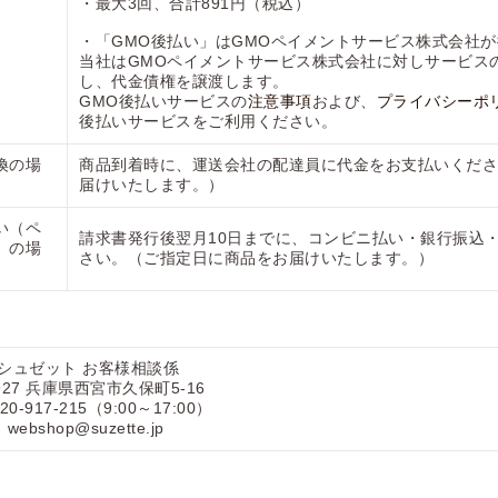
・最大3回、合計891円（税込）
・「GMO後払い」はGMOペイメントサービス株式会社
当社はGMOペイメントサービス株式会社に対しサービス
し、代金債権を譲渡します。
GMO後払いサービスの
注意事項
および、
プライバシーポ
後払いサービスをご利用ください。
換の場
商品到着時に、運送会社の配達員に代金をお支払いくださ
届けいたします。）
い（ペ
請求書発行後翌月10日までに、コンビニ払い・銀行振込
）の場
さい。（ご指定日に商品をお届けいたします。）
シュゼット お客様相談係
927
兵庫県西宮市久保町5-16
0-917-215
（9:00～17:00）
ebshop@suzette.jp