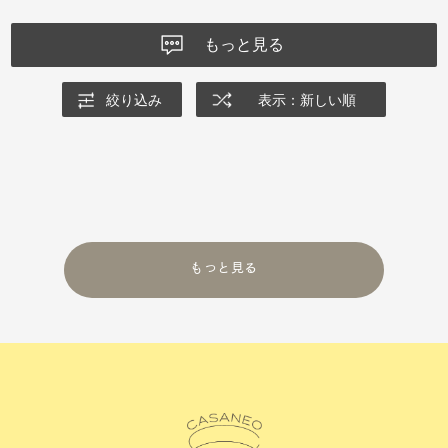
下の生地がベチャつくのでそれを食べ方の注意書きに付け加えて欲
しいです。
もっと見る
ミルクレープ はじまり 15cm
絞り込み
表示：新しい順
もっと見る