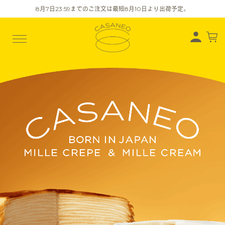
8
月
7
日23:59までのご注文は最短
8
月
10
日より出荷予定。