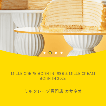
薄焼きクレープ皮とバニラが香るクッキーを交互に重ねた、新
クリームや果肉やクッキーなどの素材を、分厚い層にたっぷり
伝統のおいしさを守りながら、時代を超えてその先へ。
MILLE CREPE BORN IN 1988 & MILLE CREAM
食感クッキークレープサンドクッキー
重ねたミルクリーム
BORN IN 2025.
ミルクレープ専門店 カサネオ