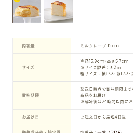
内容量
ミルクレープ 12cm
直径13.9cm×高さ5.7cm
サイズ
※サイズ誤差：± 3㎜
箱サイズ：横17.3×縦17.3×
発送日時点で賞味期限まで
賞味期限
商品をお届け
※解凍後は24時間以内に
お届け日
ご注文日から最短4日後
栄養成分値・特定原
焼菓子：
一覧（PDF）