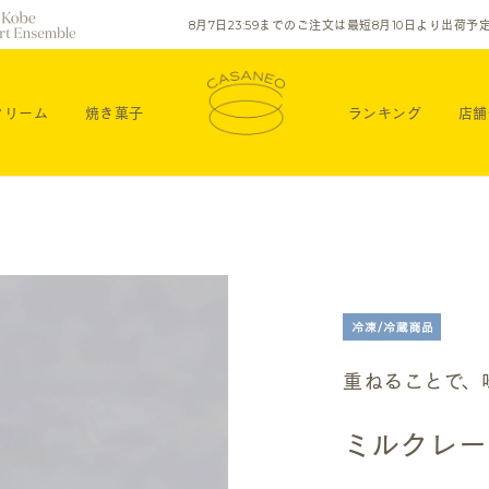
8
月
7
日23:59までのご注文は最短
8
月
10
日より出荷予
クリーム
焼き菓子
ランキング
店舗
重ねることで、
ミルクレー