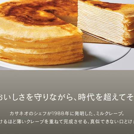
おいしさを守りながら、
時代を超えてそ
カサネオのシェフが
1988年に発明した、ミルクレープ。
けるほど薄いクレープを
重ねて完成させる、
真似できない口どけ