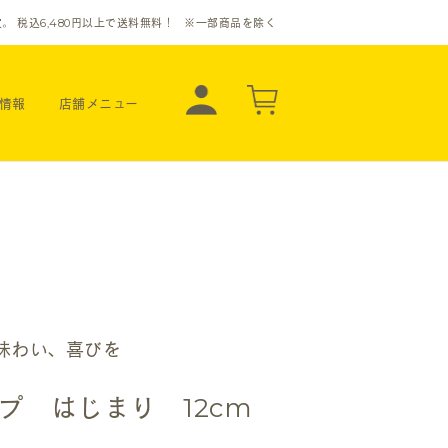
定。
税込
6,480
円
以上で
送料無料！
※一部商品を除く
情報
店舗メニュー
味わい、喜びを
プ はじまり 12cm