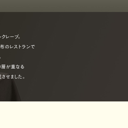
ルクレープ。
麻布のレストランで
。
0層が重なる
成させました。