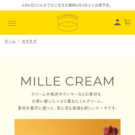
8
月
8
日23:59までのご注文は最短
8
月
11
日より出荷予定。
ホーム
>
カサネオ
MILLE CREAM
クリームや果肉やクッキーなどの素材を、
分厚い層にたっぷり重ねたミルクリーム。
素材を贅沢に使った、見た目も食感も新しいケーキです。