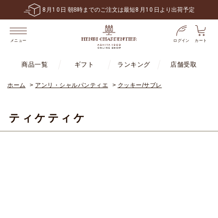
8
月
10
日 朝8時までのご注文は最短
8
月
10
日より出荷予定
ログイン
カート
メニュー
商品一覧
ギフト
ランキング
店舗受取
ホーム
>
アンリ・シャルパンティエ
>
クッキー/サブレ
ティケティケ