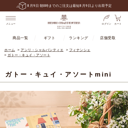
8
月
9
日 朝8時までのご注文は最短
8
月
9
日より出荷予定
ログイン
カート
メニュー
商品一覧
ギフト
ランキング
店舗受取
ホーム
>
アンリ・シャルパンティエ
>
フィナンシェ
>
ガトー・キュイ・アソート
ガトー・キュイ・アソートmini