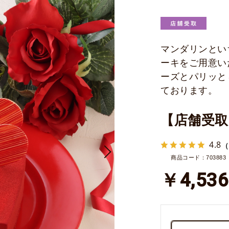
マンダリンとい
ーキをご用意い
ーズとパリッと
ております。
【店舗受取
4.8
（
商品コード：703883
￥4,536