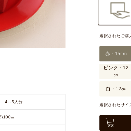
選択されたご購
赤：15cm
ピンク：12
㎝
白：12㎝
) 4～5人分
選択されたサイズ
)100㎜