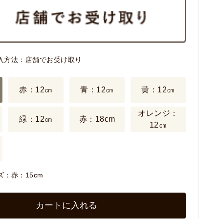
入方法：店舗でお受け取り
赤：12㎝
青：12㎝
黄：12㎝
オレンジ：
緑：12㎝
赤：18cm
12㎝
：赤：15cm
カートに入れる