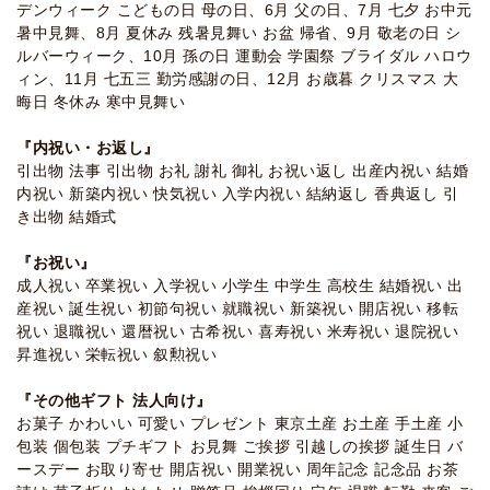
デンウィーク こどもの日 母の日、6月 父の日、7月 七夕 お中元
暑中見舞、8月 夏休み 残暑見舞い お盆 帰省、9月 敬老の日 シ
ルバーウィーク、10月 孫の日 運動会 学園祭 ブライダル ハロウ
ィン、11月 七五三 勤労感謝の日、12月 お歳暮 クリスマス 大
晦日 冬休み 寒中見舞い
『内祝い・お返し』
引出物 法事 引出物 お礼 謝礼 御礼 お祝い返し 出産内祝い 結婚
内祝い 新築内祝い 快気祝い 入学内祝い 結納返し 香典返し 引
き出物 結婚式
『お祝い』
成人祝い 卒業祝い 入学祝い 小学生 中学生 高校生 結婚祝い 出
産祝い 誕生祝い 初節句祝い 就職祝い 新築祝い 開店祝い 移転
祝い 退職祝い 還暦祝い 古希祝い 喜寿祝い 米寿祝い 退院祝い
昇進祝い 栄転祝い 叙勲祝い
『その他ギフト 法人向け』
お菓子 かわいい 可愛い プレゼント 東京土産 お土産 手土産 小
包装 個包装 プチギフト お見舞 ご挨拶 引越しの挨拶 誕生日 バ
ースデー お取り寄せ 開店祝い 開業祝い 周年記念 記念品 お茶