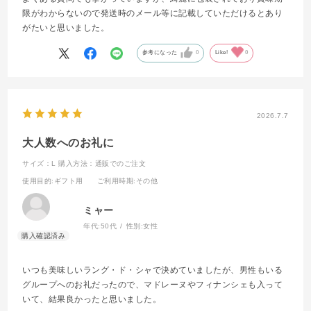
限がわからないので発送時のメール等に記載していただけるとあり
がたいと思いました。
参考になった
0
Like!
0
2026.7.7
大人数へのお礼に
サイズ：L
購入方法：通販でのご注文
使用目的
:ギフト用
ご利用時期
:その他
ミャー
年代:
50代
性別:
女性
いつも美味しいラング・ド・シャで決めていましたが、男性もいる
グループへのお礼だったので、マドレーヌやフィナンシェも入って
いて、結果良かったと思いました。