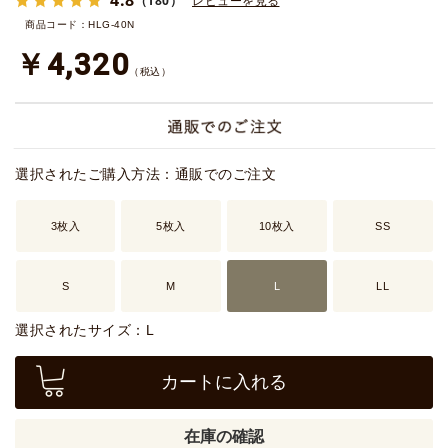
（180）
レビューを見る
商品コード：HLG-40N
￥4,320
（税込）
選択されたご購入方法：通販でのご注文
3枚入
5枚入
10枚入
SS
S
M
L
LL
選択されたサイズ：L
カートに入れる
在庫の確認