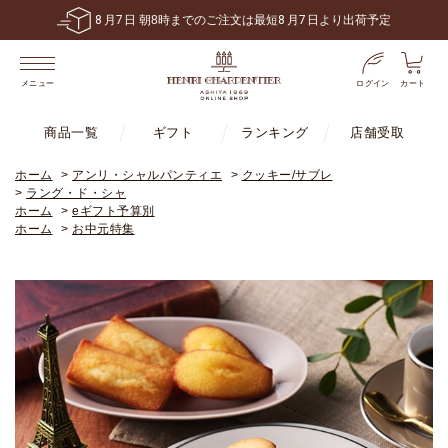
6,480
円
送料無料！
税込
以上で
※一部地域・商品は除く
ログイン
カート
メニュー
商品一覧
ギフト
ランキング
店舗受取
ホーム
>
アンリ・シャルパンティエ
>
クッキー/サブレ
>
ラング・ド・シャ
ホーム
>
eギフト予算別
ホーム
>
お中元特集