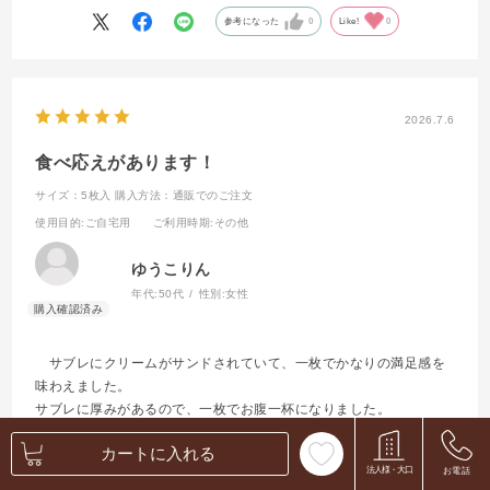
参考になった
0
Like!
0
2026.7.6
食べ応えがあります！
サイズ：5枚入
購入方法：通販でのご注文
使用目的
:ご自宅用
ご利用時期
:その他
ゆうこりん
年代:
50代
性別:
女性
サブレにクリームがサンドされていて、一枚でかなりの満足感を
味わえました。
サブレに厚みがあるので、一枚でお腹一杯になりました。
カートに入れる
参考になった
0
Like!
0
法人様・大口
お電話