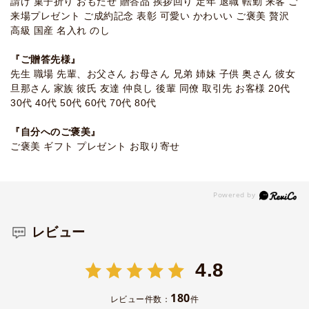
請け 菓子折り おもたせ 贈答品 挨拶回り 定年 退職 転勤 来客 ご
来場プレゼント ご成約記念 表彰 可愛い かわいい ご褒美 贅沢
高級 国産 名入れ のし
『ご贈答先様』
先生 職場 先輩、お父さん お母さん 兄弟 姉妹 子供 奥さん 彼女
旦那さん 家族 彼氏 友達 仲良し 後輩 同僚 取引先 お客様 20代
30代 40代 50代 60代 70代 80代
『自分へのご褒美』
ご褒美 ギフト プレゼント お取り寄せ
レビュー
4.8
180
レビュー件数：
件