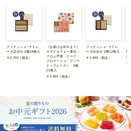
フィナンシェ･マドレ
《お届けは8/31まで》
フィナンシェ･マドレ
《
ーヌ詰合せ 2種16個入
スマイルフォー東北－
ーヌ詰合せ 2種12個入
甘
フロム芦屋 ケーク・
入
￥2,700（税込）
￥1,998（税込）
フロマージュ・アソー
￥
ト＜フレーズ＞ 3種
21個入
￥3,456（税込）