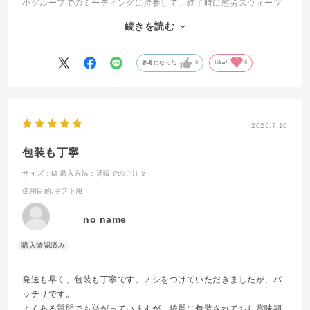
小グループでのミーティングに持参して、終了時に慰労スウィーツ
としてメンバーに渡すと、重たかった場も和み、次への活力にもな
続きを読む
ります。
もちろん自分へのご褒美としても、おいしくいただいています。
参考になった
0
Like!
0
2026.7.10
包装も丁寧
サイズ：M
購入方法：通販でのご注文
使用目的
:ギフト用
no name
発送も早く、包装も丁寧です。ノシをつけていただきましたが、バ
ッチリです。
よくある質問でも挙がっていますが、綺麗に包装されており賞味期