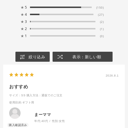
★
5
(150)
★
4
(27)
★
3
(2)
★
2
(1)
★
1
(0)
絞り込み
表示：新しい順
2026.8.1
おすすめ
サイズ：SS
購入方法：通販でのご注文
使用目的
:ギフト用
まーママ
年代:
40代
性別:
女性