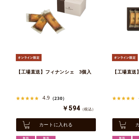
【工場直送】フィナンシェ 3個入
【工場直送
4.9
（230）
￥594
（税込）
カートに入れる