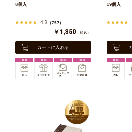
8個入
19個入
4.9
（757）
￥1,350
（税込）
カートに入れる