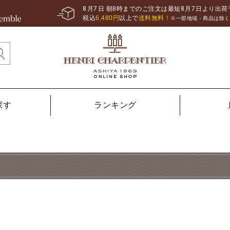
8
月
7
日 朝8時までのご注文は最短
8
月
7
日より出荷
税込
6,480
円
以上で
送料無料！
※一部地域・商品は除く
探す
ランキング