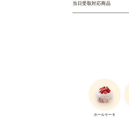
当
日
受
取
対
応
商
品
ホールケーキ