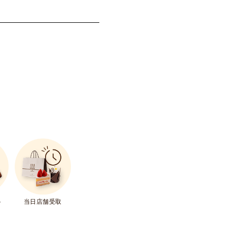
ト
当日店舗受取