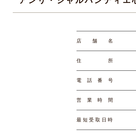
アンリ・シャルパンティエ
店
舗
名
住
所
電
話
番
号
営
業
時
間
最
短
受
取
日
時