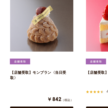
【店舗受取】モンブラン〈当日受
【店舗受取
取〉
￥842
（税込）