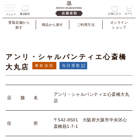
お気に入り
カート
通信販売
メニュー
受取店舗から
オンライン
商品から探す
ご利用方法
探す
ショップ
アンリ・シャルパンティエ心斎橋
大丸店
事前決済
当日受取
アンリ・シャルパンティエ心斎橋大丸
店
舗
名
店
〒542-8501 大阪府大阪市中央区心
住
所
斎橋筋1-7-1