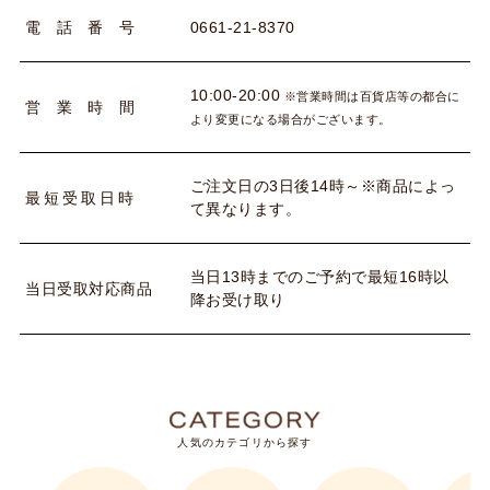
0661-21-8370
電
話
番
号
10:00-20:00
※営業時間は百貨店等の都合に
営
業
時
間
より変更になる場合がございます。
ご注文日の3日後14時～※商品によっ
最
短
受
取
日
時
て異なります。
当日13時までのご予約で最短16時以
当
日
受
取
対
応
商
品
降お受け取り
人気のカテゴリから探す