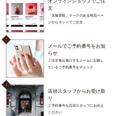
オンラインショップで
ご注
文
「店舗受取」マークのある
商品ペー
ジからネットでご注文
メールで
ご予約番号をお知
らせ
ご注文後お届けするメールに
記載し
ているご予約番号をチェック
店頭スタッフから
お受け取
り
ご予約番号を
店頭スタッフにお伝え
ください