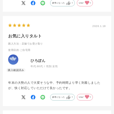
参考になった
0
Like!
0
2026.1.18
お気に入りタルト
購入方法：店舗でお受け取り
使用目的
:ご自宅用
ひろぽん
年代:
60代
性別:
女性
年末の大勢の人で大変そうな中、予約時間より早く到着しました
が、快く対応していただけて良かったです。
参考になった
0
Like!
0