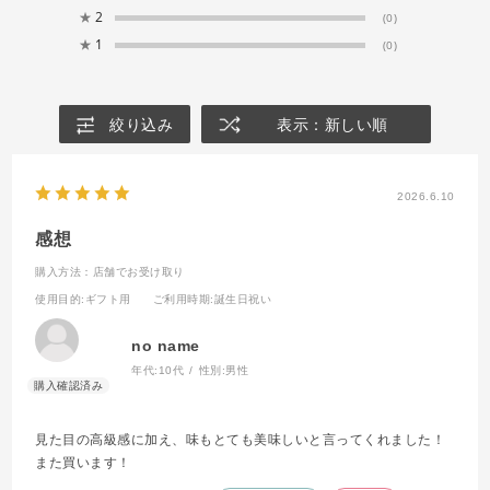
★
2
(0)
★
1
(0)
絞り込み
表示：新しい順
2026.6.10
感想
購入方法：店舗でお受け取り
使用目的
:ギフト用
ご利用時期
:誕生日祝い
no name
年代:
10代
性別:
男性
見た目の高級感に加え、味もとても美味しいと言ってくれました！
また買います！