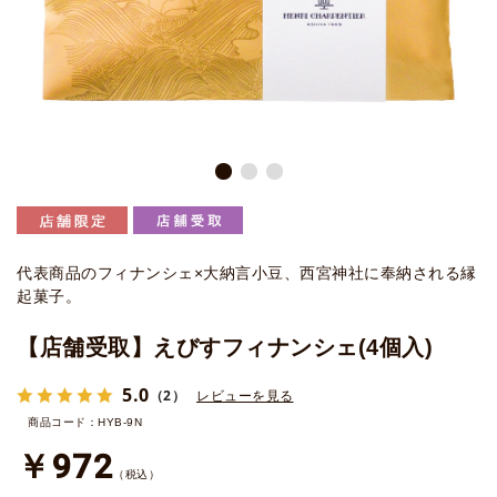
代表商品のフィナンシェ×大納言小豆、西宮神社に奉納される縁
起菓子。
【店舗受取】えびすフィナンシェ(4個入)
5.0
（2）
レビューを見る
商品コード：HYB-9N
￥972
（税込）