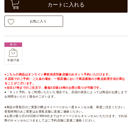
カートに入れる
お気に入り
●こちらの商品はオンライン事前決済対象店舗のみネット予約いただけます。
※店頭でのご予約・ご入金の場合、一部店舗において商品価格の小数点処理方法が異な
ることがございます。
●当日17時までのご注文で、最短3日後14時のお受け取りが可能です。
●「ネット予約」をご利用いただいた場合でも、店頭の状況によっては商品のお渡しまで
お時間をいただく場合がございます。
●商品や受取日のご変更の際はマイページから一度キャンセル後、再度ご注文ください。
受取時間のみご変更はお受取店舗に直接ご連絡ください。
●お受け取り日の3日前17時59分まではマイページからキャンセルいただけます。それ以
降のキャンセルにつきましてはご予約店舗に直接ご連絡ください。