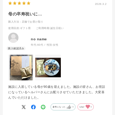
2026.3.2
母の卒寿祝いに…
購入方法：店舗でお受け取り
使用目的
:ギフト用
ご利用時期
:誕生日祝い
no name
年代:
60代
性別:
女性
施設に入居している母が90歳を迎えました。施設の皆さん、お世話
になっているヘルパーさんにお配りさせていただきました。大変喜
んでいただけました。
参考になった
0
Like!
0