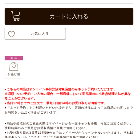
カートに入れる
お気に入り
●こちらの商品はオンライン事前決済対象店舗のみネット予約いただけます。
※店頭でのご予約・ご入金の場合、一部店舗において商品価格の小数点処理方法が異な
ることがございます。
●当日17時までのご注文で、最短3日後14時のお受け取りが可能です。
●「ネット予約」をご利用いただいた場合でも、店頭の状況によっては商品のお渡しまで
お時間をいただく場合がございます。
●商品や受取日のご変更の際はマイページから一度キャンセル後、再度ご注文ください。
受取時間のみご変更はお受取店舗に直接ご連絡ください。
●お受け取り日の3日前17時59分まではマイページからキャンセルいただけます。それ以
降のキャンセルにつきましてはご予約店舗に直接ご連絡ください。