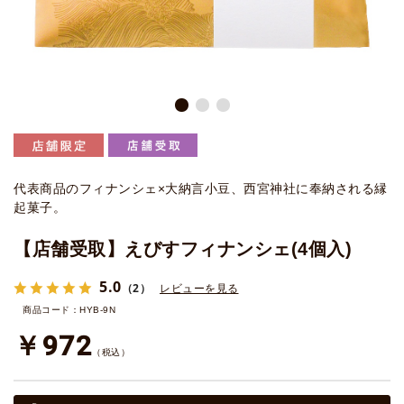
代表商品のフィナンシェ×大納言小豆、西宮神社に奉納される縁
起菓子。
【店舗受取】えびすフィナンシェ(4個入)
5.0
（2）
レビューを見る
商品コード：HYB-9N
￥972
（税込）