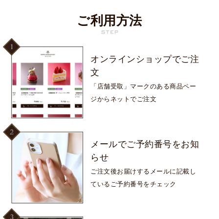
ご利用方法
オンラインショップで
ご注
文
「店舗受取」マークのある
商品ペー
ジからネットでご注文
メールで
ご予約番号をお知
らせ
ご注文後お届けするメールに
記載し
ているご予約番号をチェック