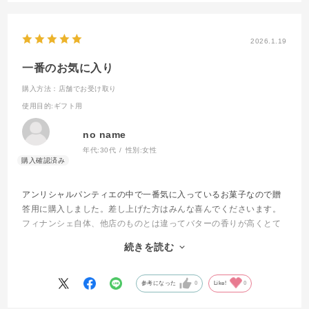
2026.1.19
一番のお気に入り
購入方法：店舗でお受け取り
使用目的
:ギフト用
no name
年代:
30代
性別:
女性
アンリシャルパンティエの中で一番気に入っているお菓子なので贈
答用に購入しました。差し上げた方はみんな喜んでくださいます。
フィナンシェ自体、他店のものとは違ってバターの香りが高くとて
も美味しいですが、えびすフィナンシェはあずきがゴロゴロ入って
続きを読む
いるので食感が楽しいです。味にもアクセントがあり、気に入って
います。
参考になった
0
Like!
0