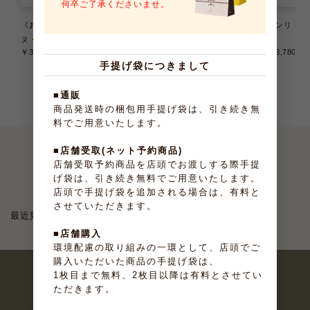
何卒ご了承くださいませ。
《お届けは9/22まで》テリー
《お届けは8/31まで》大納言ふ
アンリ・ケ
ヌ・ドゥ・フリュイ 6種6個入
ぃなんしぇ 10個入
入
￥3,240
（税込）
￥2,376
（税込）
￥3,780
（
手提げ袋につきまして
■通販
商品発送時の梱包用手提げ袋は、引き続き無
料でご用意いたします。
■店舗受取(ネット予約商品)
店舗受取予約商品を店頭でお渡しする際手提
最近見たお菓子
げ袋は、引き続き無料でご用意いたします。
店頭で手提げ袋を追加される場合は、有料と
させていただきます。
最近見た商品がありません。
■店舗購入
環境配慮の取り組みの一環として、店頭でご
購入いただいた商品の手提げ袋は、
1枚目まで無料、2枚目以降は有料とさせてい
ただきます。