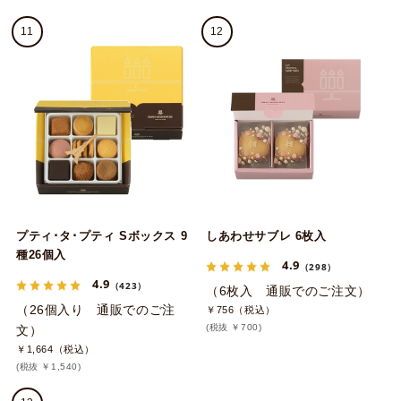
11
12
プティ･タ･プティ Sボックス 9
しあわせサブレ 6枚入
種26個入
4.9
（298）
4.9
（423）
（6枚入 通販でのご注文）
（26個入り 通販でのご注
￥756（税込）
(税抜 ￥700)
文）
￥1,664（税込）
(税抜 ￥1,540)