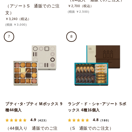
（アソートS 通販でのご注
￥2,700（税込）
(税抜 ￥2,500)
文）
￥3,240（税込）
(税抜 ￥3,000)
7
8
プティ･タ･プティ Mボックス 9
ラング・ド・シャ･アソート Sボ
種44個入
ックス 4種16個入
4.9
4.8
（423）
（180）
（44個入り 通販でのご注
（S 通販でのご注文）