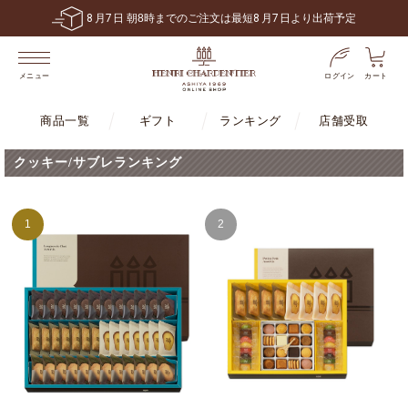
8
月
7
日 朝8時までのご注文は最短
8
月
7
日より出荷予定
ログイン
カート
メニュー
商品一覧
ギフト
ランキング
店舗受取
クッキー/サブレランキング
1
2