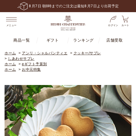
6,480
円
送料無料！
税込
以上で
※一部地域・商品は除く
ログイン
カート
メニュー
商品一覧
ギフト
ランキング
店舗受取
ホーム
>
アンリ・シャルパンティエ
>
クッキー/サブレ
>
しあわせサブレ
ホーム
>
eギフト予算別
ホーム
>
お中元特集