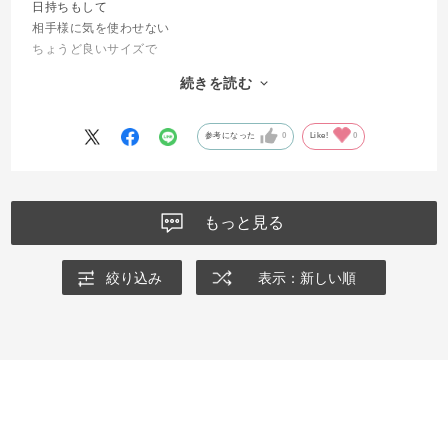
日持ちもして
相手様に気を使わせない
ちょうど良いサイズで
甘過ぎず良い塩加減
続きを読む
どの年代の方にも
お渡ししやすいです
参考になった
0
Like!
0
もっと見る
絞り込み
表示：新しい順