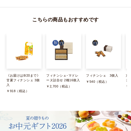
こちらの商品もおすすめです
《お届けは8/20まで》
フィナンシェ･マドレ
フィナンシェ 3個入
京
甘夏フィナンシェ 3個
ーヌ詰合せ 2種16個入
シ
￥540（税込）
入
￥2,700（税込）
￥
￥918（税込）