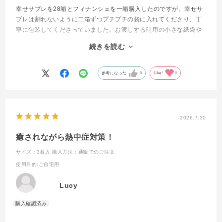
幸せサブレを28箱とフィナンシェを一箱購入したのですが、幸せサ
ブレは割れないように二箱ずつプチプチの袋に入れてくださり、丁
寧に包装してくださっていました。お渡しする時用の小さな紙袋や
メッセージカードもありがたかったです。
続きを読む
自分用にも１つ購入してみたのですが、箱の中の３枚のサブレにも
プチプチで覆ってあり、割れないように配慮されてました。
ありがとうございました。
参考になった
0
Like!
0
2026.7.30
癒されながら熱中症対策！
サイズ：3枚入
購入方法：通販でのご注文
使用目的
:ご自宅用
Lucy