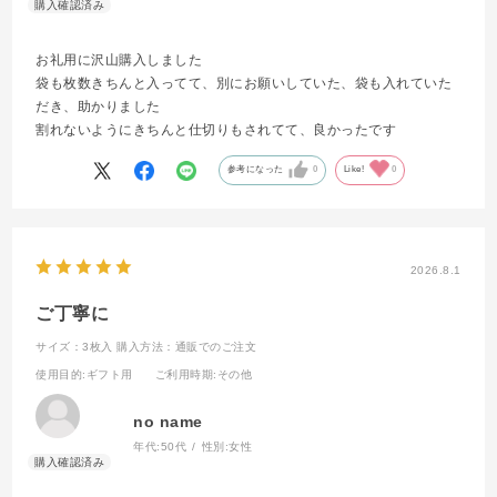
お礼用に沢山購入しました
袋も枚数きちんと入ってて、別にお願いしていた、袋も入れていた
だき、助かりました
割れないようにきちんと仕切りもされてて、良かったです
参考になった
0
Like!
0
2026.8.1
ご丁寧に
サイズ：3枚入
購入方法：通販でのご注文
使用目的
:ギフト用
ご利用時期
:その他
no name
年代:
50代
性別:
女性