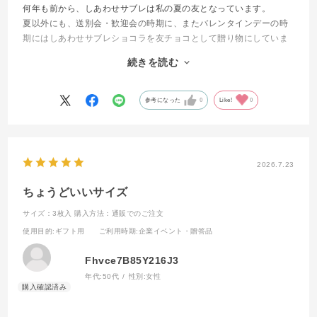
何年も前から、しあわせサブレは私の夏の友となっています。
夏以外にも、送別会・歓迎会の時期に、またバレンタインデーの時
期にはしあわせサブレショコラを友チョコとして贈り物にしていま
す。
続きを読む
甘味の中に塩味が見え隠れする、ハート形のキュートなサブレは、
贈った方々からの評判も良く、私の贈り物の代名詞になっていま
す。
参考になった
0
Like!
0
2026.7.23
ちょうどいいサイズ
サイズ：3枚入
購入方法：通販でのご注文
使用目的
:ギフト用
ご利用時期
:企業イベント・贈答品
Fhvce7B85Y216J3
年代:
50代
性別:
女性