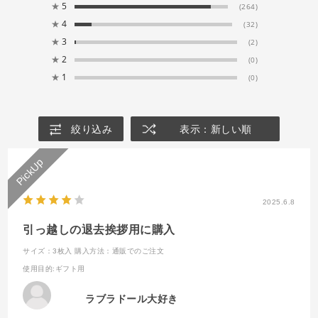
★
5
(264)
★
4
(32)
★
3
(2)
★
2
(0)
★
1
(0)
絞り込み
表示：新しい順
2025.6.8
引っ越しの退去挨拶用に購入
サイズ：3枚入
購入方法：通販でのご注文
使用目的
:ギフト用
ラブラドール大好き