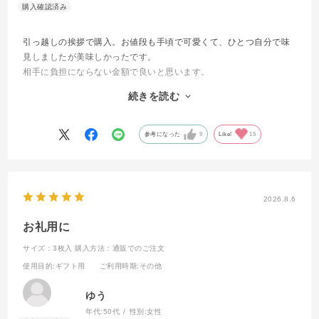
引っ越しの挨拶で購入。お値段も手頃で可愛くて、ひとつ自分で味
見しましたが美味しかったです。
相手に負担にならない金額で良いと思います。
袋もつき、メッセージカードも付くのでお得だと思います。また機
続きを読む
会があれば色んなイベントで使えそうなので利用したいと思いま
す。
参考になった
9
Like!
15
2026.8.6
お礼用に
サイズ：3枚入
購入方法：通販でのご注文
使用目的
:ギフト用
ご利用時期
:その他
ゆう
年代:
50代
性別:
女性