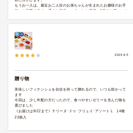
もうお一人は、最近お二人目のお孫ちゃんが生まれたお嬢様のお手
伝いに足繁く遠くへ通うお友達へ。きっとお嬢様、3歳のお孫ちゃん
とご一緒に笑顔で召し上がって下さってる様子が目に浮かびます。
ああ、良かった〜私も満足です
《お届けは9/22まで》テリーヌ･ドゥ･フリュイ･アソート M(A) 5
種15個入
2026.8.5
贈り物
美味しいフィナンシェを自信を持って贈れるので、いつも助かって
ます
今回は、少し年配の方だったので、食べやすいゼリーを含んだ物を
選びました
《お届けは9/22まで》テリーヌ･ドゥ･フリュイ･アソート L 14種
23個入