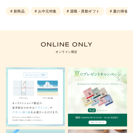
# 新商品
# お中元特集
# 退職・異動ギフト
# 夏の帰省土
オンライン限定