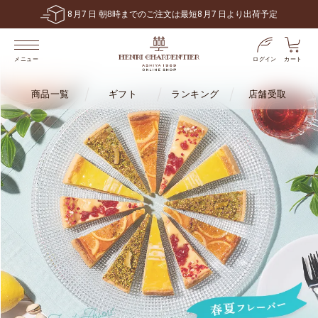
8
月
7
日 朝8時までのご注文は最短
8
月
7
日より出荷予定
ログイン
カート
メニュー
商品一覧
ギフト
ランキング
店舗受取