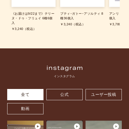
《お届けは9/22まで》テリー
プティ･ガトー･アソルティ 8
アンリ・ケー
ヌ・ドゥ・フリュイ 6種6個
種36個入
個入
入
￥3,240
（税込）
￥3,780
（税
￥3,240
（税込）
インスタグラム
全て
公式
ユーザー投稿
動画