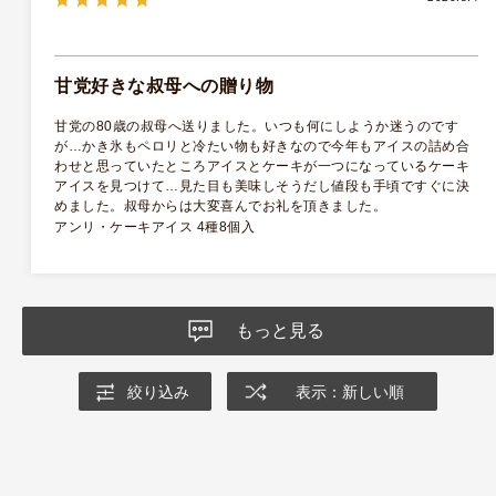
甘党好きな叔母への贈り物
甘党の80歳の叔母へ送りました。いつも何にしようか迷うのです
が…かき氷もペロリと冷たい物も好きなので今年もアイスの詰め合
わせと思っていたところアイスとケーキが一つになっているケーキ
アイスを見つけて…見た目も美味しそうだし値段も手頃ですぐに決
めました。叔母からは大変喜んでお礼を頂きました。
アンリ・ケーキアイス 4種8個入
もっと見る
絞り込み
表示：新しい順