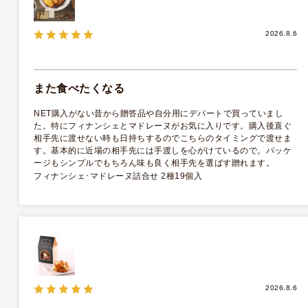
2026.8.6
また食べたくなる
NET購入がない昔から贈答品や自分用にデパートで買っていまし
た。特にフィナンシェとマドレーヌがお気に入りです。購入後直ぐ
相手先に渡せない時も日持ちするのでこちらのタイミングで渡せま
す。基本的に近場の相手先には手渡しを心がけているので。パッケ
《お届けは9/22まで》テリーヌ･ド
《お届けは9/22まで》テリーヌ･ド
ージもシンプルでもちろん味も良く相手先を選ばす贈れます。
ゥ･フリュイ･アソート M(A) 5種
ゥ･フリュイ･アソート L 14種23
フィナンシェ･マドレーヌ詰合せ 2種19個入
15個入
個入
￥3,240（税込）
￥4,320（税込）
(税抜 ￥3,000)
(税抜 ￥4,000)
2026.8.6