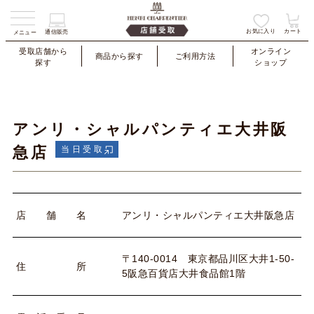
お気に入り
カート
通信販売
メニュー
受取店舗から
オンライン
商品から探す
ご利用方法
探す
ショップ
アンリ・シャルパンティエ大井阪
急店
当日受取
アンリ・シャルパンティエ大井阪急店
店
舗
名
〒140-0014 東京都品川区大井1-50-
住
所
5阪急百貨店大井食品館1階