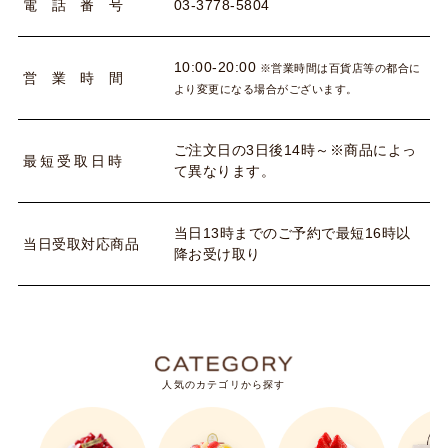
03-3778-5804
電
話
番
号
10:00-20:00
※営業時間は百貨店等の都合に
営
業
時
間
より変更になる場合がございます。
ご注文日の3日後14時～※商品によっ
最
短
受
取
日
時
て異なります。
当日13時までのご予約で最短16時以
当
日
受
取
対
応
商
品
降お受け取り
人気のカテゴリから探す