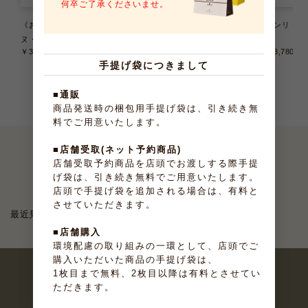
何卒ご了承くださいませ。
《お届けは9/22まで》テリー
《お届けは8/31まで》大納言ふ
アンリ・ケ
ヌ・ドゥ・フリュイ 6種6個入
ぃなんしぇ 10個入
入
￥3,240
（税込）
￥2,376
（税込）
￥3,780
（
手提げ袋につきまして
■通販
商品発送時の梱包用手提げ袋は、引き続き無
料でご用意いたします。
■店舗受取(ネット予約商品)
店舗受取予約商品を店頭でお渡しする際手提
最近見たお菓子
げ袋は、引き続き無料でご用意いたします。
店頭で手提げ袋を追加される場合は、有料と
させていただきます。
最近見た商品がありません。
■店舗購入
環境配慮の取り組みの一環として、店頭でご
購入いただいた商品の手提げ袋は、
1枚目まで無料、2枚目以降は有料とさせてい
ただきます。