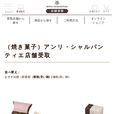
お気に入り
カート
通信販売
メニュー
受取店舗から
オンライン
商品から探す
ご利用方法
探す
ショップ
（焼き菓子）アンリ・シャルパン
ティエ店舗受取
並べ替え：
おすすめ順
新着順
価格(安い順)
価格(高い順)