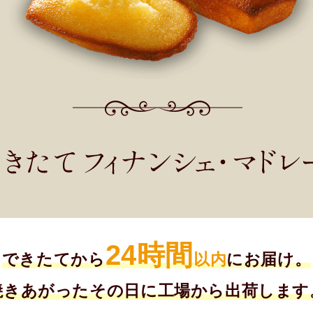
24時間
できたてから
以内
にお届け。
焼きあがったその日に
工場から出荷します