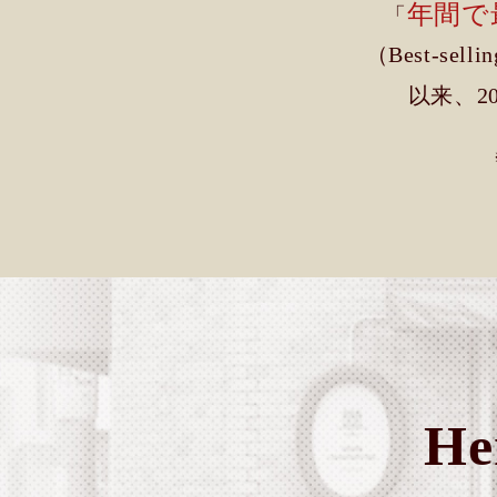
年間で
「
（Best-sell
以来、2
He