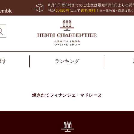
8
月
8
日 朝8時までのご注文は最短
8
月
8
日より出荷
税込
6,480
円
以上で
送料無料！
※一部地域・商品は除く
探す
ランキング
焼きたてフィナンシェ・マドレーヌ