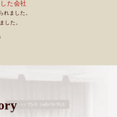
売した会社
）」と認められました。
ました。
)
ory