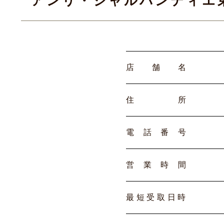
アンリ・シャルパンティエ
店
舗
名
住
所
電
話
番
号
営
業
時
間
最
短
受
取
日
時