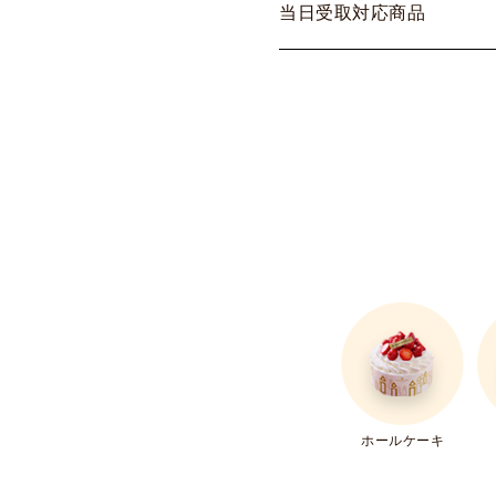
当
日
受
取
対
応
商
品
ホールケーキ