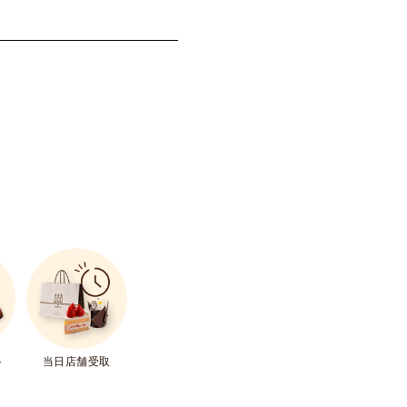
ト
当日店舗受取