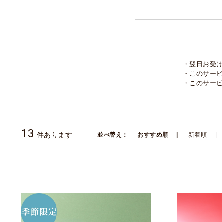
・翌日お受
・このサー
・このサー
13
件あります
並べ替え：
おすすめ順
新着順