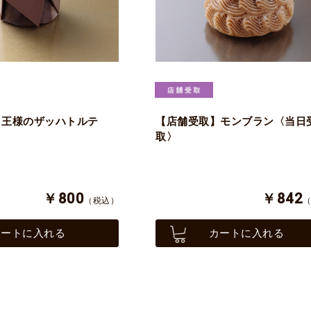
】王様のザッハトルテ
【店舗受取】モンブラン〈当日
〉
取〉
￥800
￥842
（税込）
カートに入れる
カートに入れる