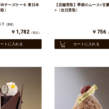
Wチーズケーキ 東日本
【店舗受取】季節のムース<甘
受取〉
>〈当日受取〉
4.9
（50）
￥1,782
￥756
（税込）
カートに入れる
カートに入れる