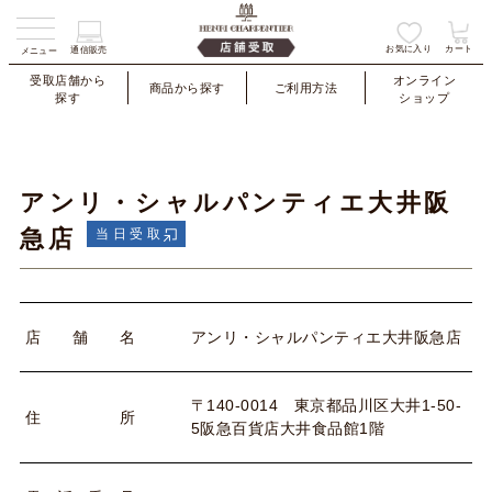
お気に入り
カート
通信販売
メニュー
受取店舗から
オンライン
商品から探す
ご利用方法
探す
ショップ
アンリ・シャルパンティエ大井阪
急店
当日受取
アンリ・シャルパンティエ大井阪急店
店
舗
名
〒140-0014 東京都品川区大井1-50-
住
所
5阪急百貨店大井食品館1階