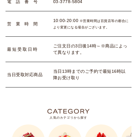
03-3778-5804
電
話
番
号
10:00-20:00
※営業時間は百貨店等の都合に
営
業
時
間
より変更になる場合がございます。
ご注文日の3日後14時～※商品によっ
最
短
受
取
日
時
て異なります。
当日13時までのご予約で最短16時以
当
日
受
取
対
応
商
品
降お受け取り
人気のカテゴリから探す