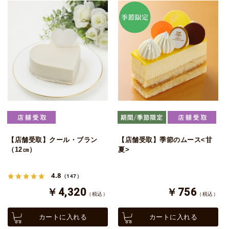
【店舗受取】クール・ブラン
【店舗受取】季節のムース<甘
（12㎝）
夏>
4.8
（147）
￥4,320
￥756
（税込）
（税込）
カートに入れる
カートに入れる