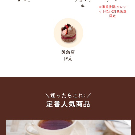
キ
※事前決済(クレジ
ット払い)対象店舗
限定
阪急店
限定
＼迷ったらこれ!／
定番人気商品