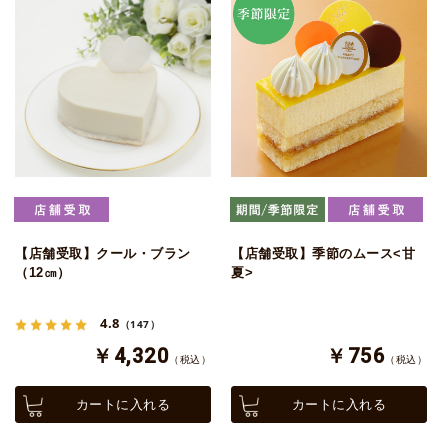
【店舗受取】クール・ブラン
【店舗受取】季節のムース<甘
（12㎝）
夏>
4.8
（147）
￥4,320
￥756
（税込）
（税込）
カートに入れる
カートに入れる