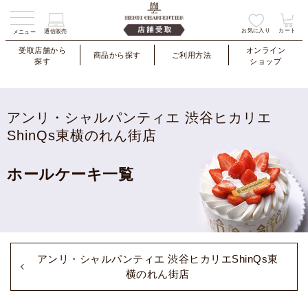
お気に入り
カート
通信販売
メニュー
受取店舗から
オンライン
商品から探す
ご利用方法
探す
ショップ
アンリ・シャルパンティエ 渋谷ヒカリエ
ShinQs東横のれん街店
ホールケーキ一覧
アンリ・シャルパンティエ 渋谷ヒカリエShinQs東
横のれん街店