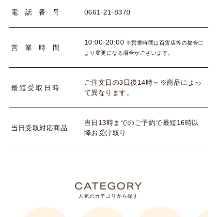
0661-21-8370
電
話
番
号
10:00-20:00
※営業時間は百貨店等の都合に
営
業
時
間
より変更になる場合がございます。
ご注文日の3日後14時～※商品によっ
最
短
受
取
日
時
て異なります。
当日13時までのご予約で最短16時以
当
日
受
取
対
応
商
品
降お受け取り
人気のカテゴリから探す