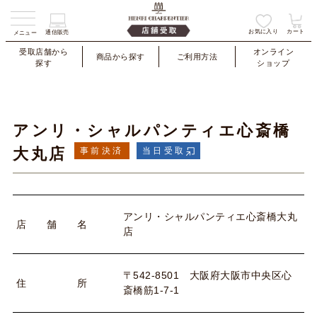
お気に入り
カート
通信販売
メニュー
受取店舗から
オンライン
商品から探す
ご利用方法
探す
ショップ
アンリ・シャルパンティエ心斎橋
大丸店
事前決済
当日受取
アンリ・シャルパンティエ心斎橋大丸
店
舗
名
店
〒542-8501 大阪府大阪市中央区心
住
所
斎橋筋1-7-1