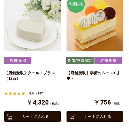
【店舗受取】クール・ブラン
【店舗受取】季節のムース<甘
（12㎝）
夏>
4.8
（147）
￥4,320
￥756
（税込）
（税込）
カートに入れる
カートに入れる