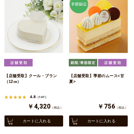
【店舗受取】クール・ブラン
【店舗受取】季節のムース<甘
（12㎝）
夏>
4.8
（147）
￥4,320
￥756
（税込）
（税込）
カートに入れる
カートに入れる