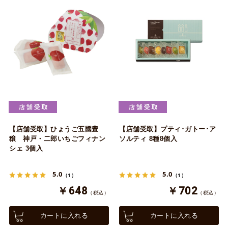
【店舗受取】ひょうご五國豊
【店舗受取】プティ･ガトー･ア
穣 神戸・二郎いちごフィナン
ソルティ 8種8個入
シェ 3個入
5.0
5.0
（1）
（1）
￥648
￥702
（税込）
（税込）
カートに入れる
カートに入れる