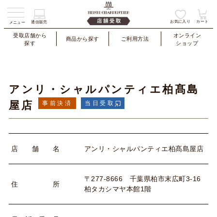
お気に入り
カート
通信販売
メニュー
受取店舗から
オンライン
商品から探す
ご利用方法
探す
ショップ
アンリ・シャルパンティエ柏髙島
屋店
事前決済
当日受取
アンリ・シャルパンティエ柏髙島屋店
店
舗
名
〒277-8666 千葉県柏市末広町3-16
住
所
柏タカシマヤ本館1階