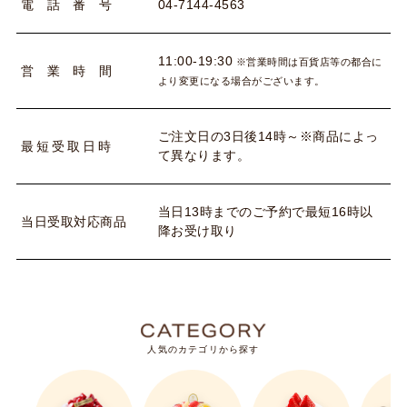
04-7144-4563
電
話
番
号
11:00-19:30
※営業時間は百貨店等の都合に
営
業
時
間
より変更になる場合がございます。
ご注文日の3日後14時～※商品によっ
最
短
受
取
日
時
て異なります。
当日13時までのご予約で最短16時以
当
日
受
取
対
応
商
品
降お受け取り
人気のカテゴリから探す