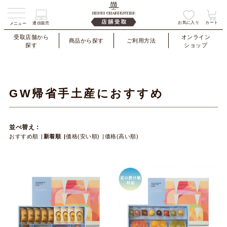
お気に入り
カート
通信販売
メニュー
受取店舗から
オンライン
商品から探す
ご利用方法
探す
ショップ
GW帰省手土産におすすめ
並べ替え：
おすすめ順
新着順
価格(安い順)
価格(高い順)