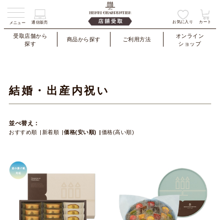
お気に入り
カート
通信販売
メニュー
受取店舗から
オンライン
商品から探す
ご利用方法
探す
ショップ
結婚・出産内祝い
並べ替え：
おすすめ順
新着順
価格(安い順)
価格(高い順)