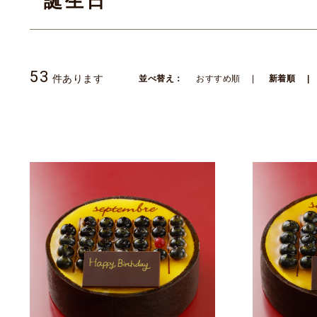
誕生日
53
件あります
並べ替え：
おすすめ順
新着順