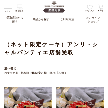
お気に入り
カート
通信販売
メニュー
受取店舗から
オンライン
商品から探す
ご利用方法
探す
ショップ
（ネット限定ケーキ）アンリ・シ
ャルパンティエ店舗受取
並べ替え：
おすすめ順
新着順
価格(安い順)
価格(高い順)