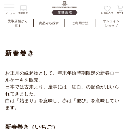
お気に入り
カート
通信販売
メニュー
受取店舗から
オンライン
商品から探す
ご利用方法
探す
ショップ
新春巻き
お正月の縁起物として、年末年始時期限定の新春ロー
ルケーキを販売。
日本では古来より、慶事には「紅白」の配色が用いら
れてきました。
白は「始まり」を意味し、赤は「慶び」を意味してい
ます。
新春巻き（いちご）