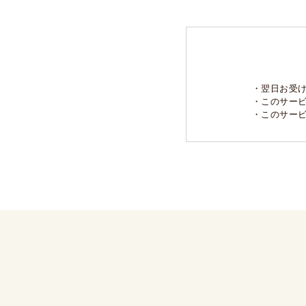
・翌日お受
・このサー
・このサー